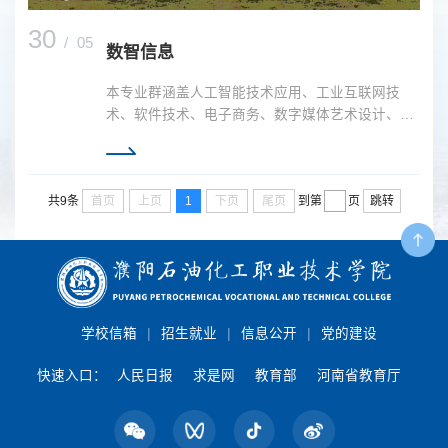
30
/
05
数智信息
本专业群涵盖人工智能技术应用、工业互联网技
术、软件技术、电子商务、数字媒体艺术设计、大
数据与财务管理专业，对接数字经济、智能制造等
新兴赛道。分别深耕数据研判、电商运营及文创设
计等领域，培育应用型技术技能人才。锚定河南数
首页
上页
1
下页
尾页
跳转
共9条
到第
页
字强省战略，坚守立德树人，将专业群打造成集德
技双修人才培养，对接石化行业需求，助力建成特
色名校，为国家、省级高水平专业群建设贡献力
量。
|
|
|
学校信箱
招生就业
信息公开
党的建设
快速入口：
人民日报
求是网
教育部
河南省教育厅