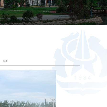
：
178