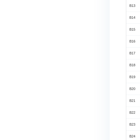
B13
B14
B15
B16
B17
B18
B19
B20
B21
B22
B23
B24