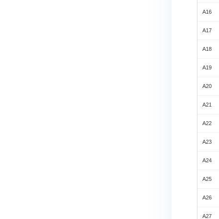
A16
A17
A18
A19
A20
A21
A22
A23
A24
A25
A26
A27