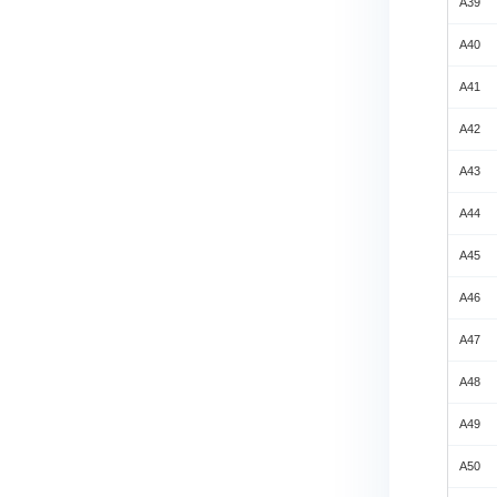
A39
A40
A41
A42
A43
A44
A45
A46
A47
A48
A49
A50