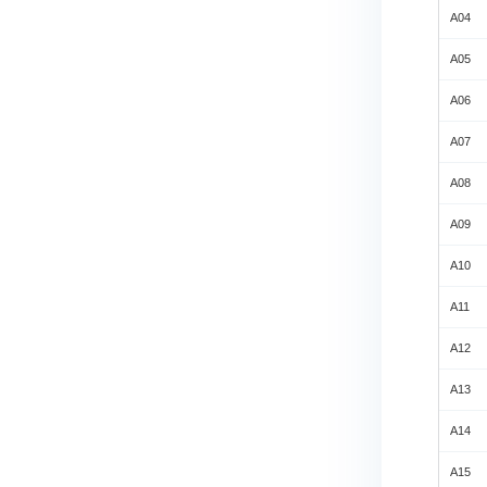
A04
A05
A06
A07
A08
A09
A10
A11
A12
A13
A14
A15