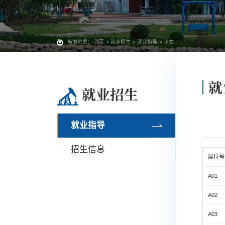
当前位置：
首页
>
就业招生
>
就业指导
> 正文
就
就业招生
就业指导
招生信息
展位号
A01
A02
A03