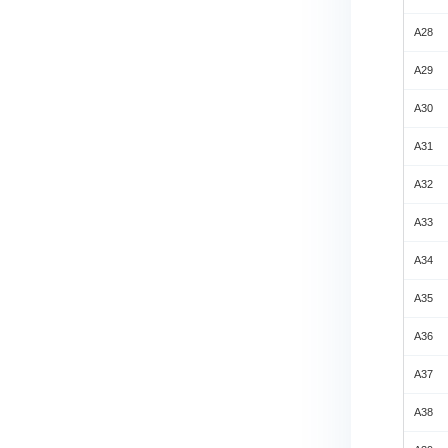
A28
A29
A30
A31
A32
A33
A34
A35
A36
A37
A38