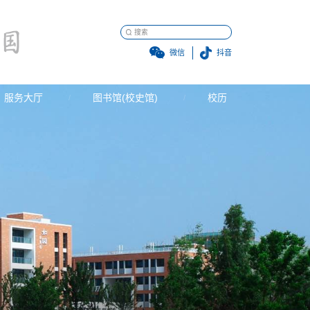
微信
抖音
服务大厅
图书馆(校史馆)
校历