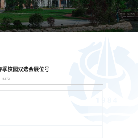
生春季校园双选会展位号
5373