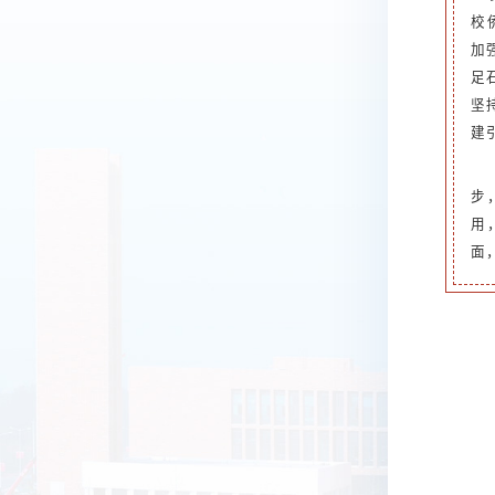
校
加
足
坚
建
步
用
面