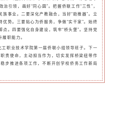
治引领，画好“同心圆”。把握侨联工作“三性”，
族事业。二要深化产教融合，当好“助推器”。立
优势。三要贴心为侨服务，争做“实干家”。始终
点。四要强化自身建设，筑牢“桥头堡”。坚持党
升履职能力
。
化工职业技术学院第一届侨联小组领导班子。下一
守职责使命，主动担当作为，切实发挥桥梁纽带作
，稳步推进各项工作，不断开创学校侨务工作新局