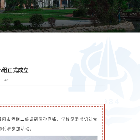
小组正式成立
：
42
濮阳市侨联二级调研员孙庭锋、学校纪委书记刘赏
师代表参加活动
。