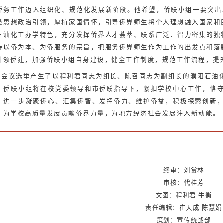
侨务工作迈入组织化、规范化发展新阶段。
他希望，侨联小组一要突出政
强思想政治引领，厚植家国情怀，引导侨界师生将个人理想融入国家和民
石油化工办学特色，充分发挥侨界人才荟萃、联系广泛、智力密集的独特
持以侨为本、为侨服务的宗旨，把服务侨界师生作为工作的出发点和落脚
引领侨建，加强侨联小组自身建设，健全工作制度，规范工作流程，提
会议选举产生了以程利君同志为组长、陈召同志为副组长的濮阳石油
，侨联小组将在校党委领导和市侨联指导下，紧扣学校中心工作，恪
，进一步凝聚侨心、汇集侨智、发挥侨力、维护侨益，积极探索创新
，为学校高质量发展贡献侨界力量，为地方经济社会发展注入新动能
。
终审：
刘赏林
审核：代桂芳
文图：程利君 牛衡
责任编辑：崔天成 陈慧娟
策划：宣传统战部