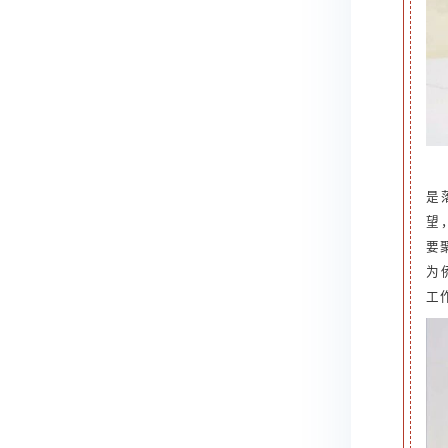
是
望
要
为
工