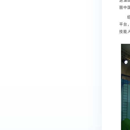
进油
丽中
平台
技能