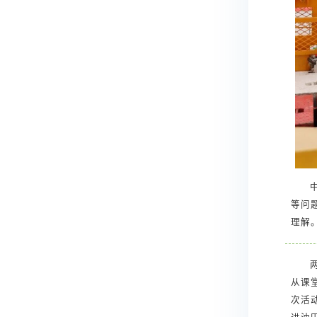
等问
理解
从课
次活