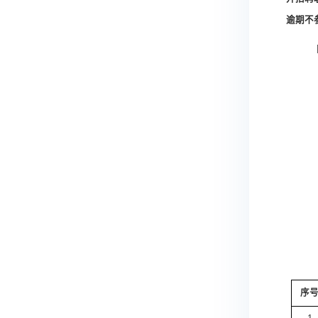
逾期不
序